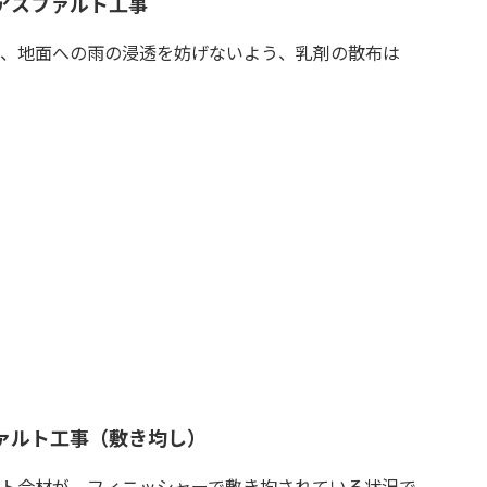
アスファルト工事
、地面への雨の浸透を妨げないよう、乳剤の散布は
ァルト工事（敷き均し）
ト合材が、フィニッシャーで敷き均されている状況で