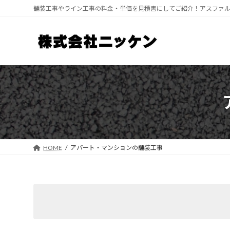
コ
ナ
舗装工事やライン工事の料金・単価を見積書にしてご紹介！アスファ
ン
ビ
テ
ゲ
ン
ー
ツ
シ
へ
ョ
ス
ン
キ
に
ッ
移
プ
動
HOME
アパート・マンションの舗装工事