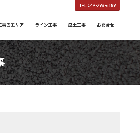
TEL:049-298-6189
工事のエリア
ライン工事
盛土工事
お問合せ
事