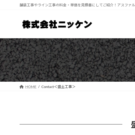
コ
ナ
舗装工事やライン工事の料金・単価を見積書にしてご紹介！アスファ
ン
ビ
テ
ゲ
ン
ー
ツ
シ
へ
ョ
ス
ン
キ
に
ッ
移
プ
動
HOME
Contact＜盛土工事＞