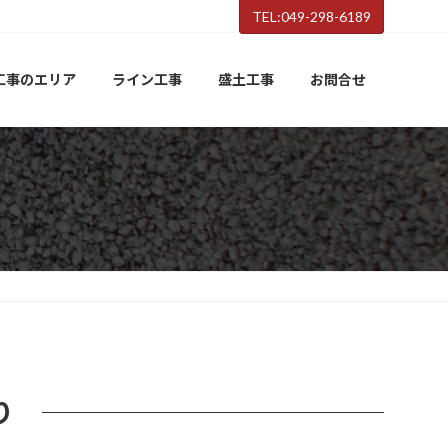
TEL:049-298-6189
工事のエリア
ライン工事
盛土工事
お問合せ
り