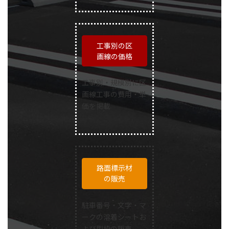
工事別の区
画線の価格
工事別・規模別に区
画線工事の費用・単
価を掲載
路面標示材
の販売
駐車番号・文字・マ
ークの溶着シートお
よび型枠の販売