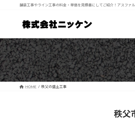
コ
ナ
舗装工事やライン工事の料金・単価を見積書にしてご紹介！アスファ
ン
ビ
テ
ゲ
ン
ー
ツ
シ
へ
ョ
ス
ン
キ
に
ッ
移
プ
動
HOME
秩父の盛土工事
秩父