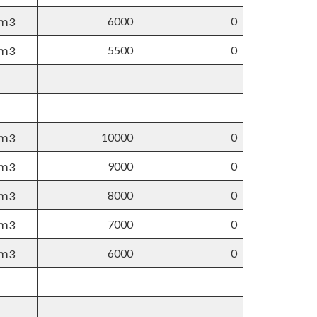
6000
0
ｍ3
5500
0
ｍ3
10000
0
ｍ3
9000
0
ｍ3
8000
0
ｍ3
7000
0
ｍ3
6000
0
ｍ3