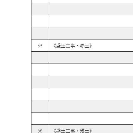
※
《盛土工事・赤土》
※
《盛土工事・残土》