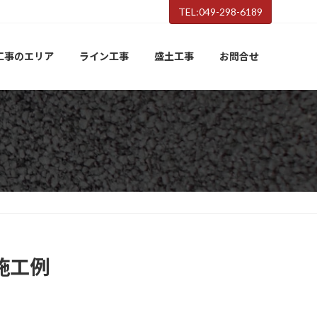
TEL:049-298-6189
工事のエリア
ライン工事
盛土工事
お問合せ
施工例